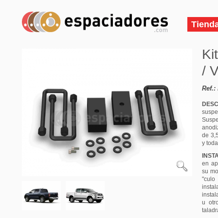
Tiend
Ki
/ 
Ref.:
DESC
susp
Suspe
anodi
de 3,
y toda
INST
en ap
su mo
"culo
instal
instal
u otr
taladr