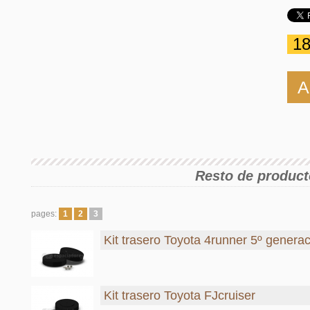
18
A
Resto de product
pages:
1
2
3
Kit trasero Toyota 4runner 5º genera
Kit trasero Toyota FJcruiser