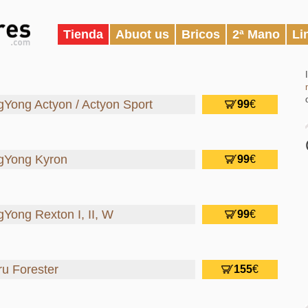
Tienda
Abuot us
Bricos
2ª Mano
Li
gYong Actyon / Actyon Sport
99
€
ngYong Kyron
99
€
gYong Rexton I, II, W
99
€
ru Forester
155
€