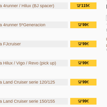
a 4runner / Hilux (BJ spacer)
115
€
ta 4runner 5ºGeneracion
99
€
a FJcruiser
99
€
a Hilux / Vigo / Revo (pick up)
99
€
ta Land Cruiser serie 120/125
99
€
ta Land Cruiser serie 150/155
99
€