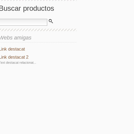
Buscar productos
Webs amigas
Link destacat
Link destacat 2
Text destacat relacionat...